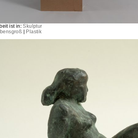
eit ist in:
Skulptur
ebensgroß
|
Plastik