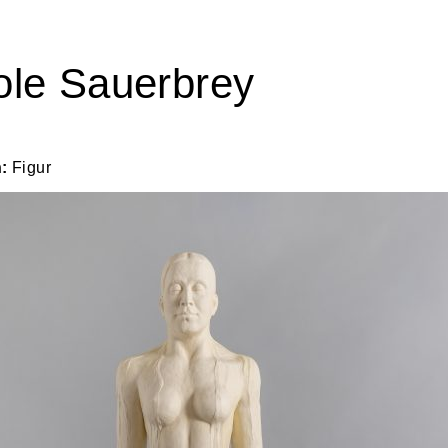
ole Sauerbrey
n:
Figur